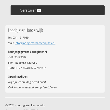
Versturen »
Loodgieter Harderwijk
Tel: 0341-217039
Mail:
info@loodgieterharderwijkbv.nl
Bedrijfsgegevens Loodgieter.nl
KVK: 73123684
BTW: NL8593.64.537.B01
IBAN: NL77 KNAB 0257 9997 01
Openingstijden
Wij zijn iedere dag bereikbaar!
Ook in het weekend en op feestdagen
© 2024 - Loodgieter Harderwijk