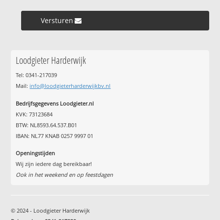
Versturen »
Loodgieter Harderwijk
Tel: 0341-217039
Mail:
info@loodgieterharderwijkbv.nl
Bedrijfsgegevens Loodgieter.nl
KVK: 73123684
BTW: NL8593.64.537.B01
IBAN: NL77 KNAB 0257 9997 01
Openingstijden
Wij zijn iedere dag bereikbaar!
Ook in het weekend en op feestdagen
© 2024 - Loodgieter Harderwijk