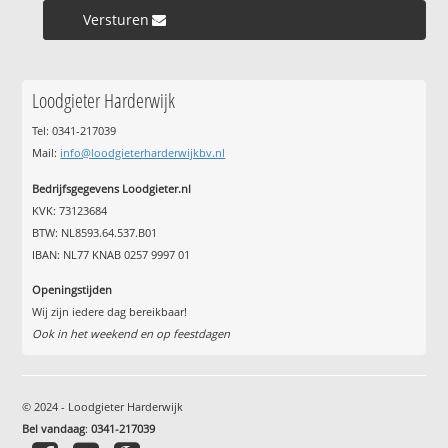
Versturen »
Loodgieter Harderwijk
Tel: 0341-217039
Mail:
info@loodgieterharderwijkbv.nl
Bedrijfsgegevens Loodgieter.nl
KVK: 73123684
BTW: NL8593.64.537.B01
IBAN: NL77 KNAB 0257 9997 01
Openingstijden
Wij zijn iedere dag bereikbaar!
Ook in het weekend en op feestdagen
© 2024 - Loodgieter Harderwijk
Bel vandaag
:
0341-217039