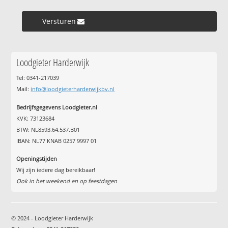
Versturen »
Loodgieter Harderwijk
Tel: 0341-217039
Mail:
info@loodgieterharderwijkbv.nl
Bedrijfsgegevens Loodgieter.nl
KVK: 73123684
BTW: NL8593.64.537.B01
IBAN: NL77 KNAB 0257 9997 01
Openingstijden
Wij zijn iedere dag bereikbaar!
Ook in het weekend en op feestdagen
© 2024 - Loodgieter Harderwijk