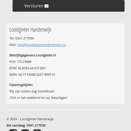
Versturen »
Loodgieter Harderwijk
Tel: 0341-217039
Mail:
info@loodgieterharderwijkbv.nl
Bedrijfsgegevens Loodgieter.nl
KVK: 73123684
BTW: NL8593.64.537.B01
IBAN: NL77 KNAB 0257 9997 01
Openingstijden
Wij zijn iedere dag bereikbaar!
Ook in het weekend en op feestdagen
© 2024 - Loodgieter Harderwijk
Bel vandaag
:
0341-217039