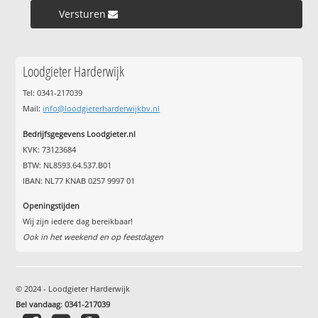
Versturen »
Loodgieter Harderwijk
Tel: 0341-217039
Mail:
info@loodgieterharderwijkbv.nl
Bedrijfsgegevens Loodgieter.nl
KVK: 73123684
BTW: NL8593.64.537.B01
IBAN: NL77 KNAB 0257 9997 01
Openingstijden
Wij zijn iedere dag bereikbaar!
Ook in het weekend en op feestdagen
© 2024 - Loodgieter Harderwijk
Bel vandaag
:
0341-217039