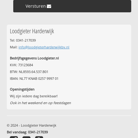
Versturen »
Loodgieter Harderwijk
Tel: 0341-217039
Mail:
info@loodgieterharderwijkbv.nl
Bedrijfsgegevens Loodgieter.nl
KVK: 73123684
BTW: NL8593.64.537.B01
IBAN: NL77 KNAB 0257 9997 01
Openingstijden
Wij zijn iedere dag bereikbaar!
Ook in het weekend en op feestdagen
© 2024 - Loodgieter Harderwijk
Bel vandaag
:
0341-217039