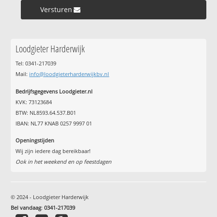
Versturen »
Loodgieter Harderwijk
Tel: 0341-217039
Mail:
info@loodgieterharderwijkbv.nl
Bedrijfsgegevens Loodgieter.nl
KVK: 73123684
BTW: NL8593.64.537.B01
IBAN: NL77 KNAB 0257 9997 01
Openingstijden
Wij zijn iedere dag bereikbaar!
Ook in het weekend en op feestdagen
© 2024 - Loodgieter Harderwijk
Bel vandaag
:
0341-217039