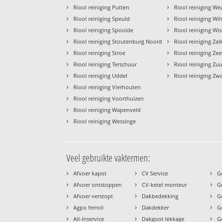
›
›
Riool reiniging Putten
Riool reiniging We
›
›
Riool reiniging Speuld
Riool reiniging Wi
›
›
Riool reiniging Spoolde
Riool reiniging Wis
›
›
Riool reiniging Stoutenburg Noord
Riool reiniging Zal
›
›
Riool reiniging Stroe
Riool reiniging Ze
›
›
Riool reiniging Terschuur
Riool reiniging Zu
›
›
Riool reiniging Uddel
Riool reiniging Zw
›
Riool reiniging Vierhouten
›
Riool reiniging Voorthuizen
›
Riool reiniging Wapenveld
›
Riool reiniging Wessinge
Veel gebruikte vaktermen:
›
›
›
Afvoer kapot
CV Service
G
›
›
›
Afvoer ontstoppen
CV-ketel monteur
G
›
›
›
Afvoer verstopt
Dakbedekking
G
›
›
›
Agpo ferroli
Dakdekker
G
›
›
›
All-Inservice
Dakgoot lekkage
G