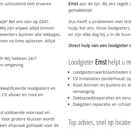
en uitsluitend met ervaren
Emst
aan de lijn. Bij ons regelt
gemakkelijk!
wijk? Bel ons dan op 0341-
Dus heeft u problemen met leid
ij zijn vrijwel altijd binnen
hulp, bel ons. Onze loodgieters
ewerkers kunnen alle lekkages,
en zijn elke dag bij u in de buu
en no time oplossen. Altijd
Direct hulp van een loodgieter 
9! Wij hebben 24/7
Loodgieter
Emst
helpt u me
 en omgeving
Loodgieterswerkzaamheden (w
CV installaties (onderhoud, (
Riool (binnen en buiten) en a
kwalificeerde loodgieters en
vervanging
CV, afvoer en riool en
Dak(spoed)reparaties en verv
Dakgoten reparatie en scho
jd voldoende voorraad en
 Voor grotere klussen wordt
Top advies, snel op locati
 een afspraak gemaakt voor de