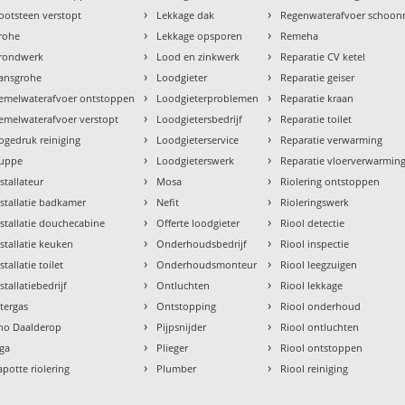
›
›
ootsteen verstopt
Lekkage dak
Regenwaterafvoer schoo
›
›
rohe
Lekkage opsporen
Remeha
›
›
rondwerk
Lood en zinkwerk
Reparatie CV ketel
›
›
ansgrohe
Loodgieter
Reparatie geiser
›
›
emelwaterafvoer ontstoppen
Loodgieterproblemen
Reparatie kraan
›
›
emelwaterafvoer verstopt
Loodgietersbedrijf
Reparatie toilet
›
›
ogedruk reiniging
Loodgieterservice
Reparatie verwarming
›
›
uppe
Loodgieterswerk
Reparatie vloerverwarmin
›
›
nstallateur
Mosa
Riolering ontstoppen
›
›
nstallatie badkamer
Nefit
Rioleringswerk
›
›
nstallatie douchecabine
Offerte loodgieter
Riool detectie
›
›
nstallatie keuken
Onderhoudsbedrijf
Riool inspectie
›
›
stallatie toilet
Onderhoudsmonteur
Riool leegzuigen
›
›
stallatiebedrijf
Ontluchten
Riool lekkage
›
›
ntergas
Ontstopping
Riool onderhoud
›
›
tho Daalderop
Pijpsnijder
Riool ontluchten
›
›
aga
Plieger
Riool ontstoppen
›
›
apotte riolering
Plumber
Riool reiniging