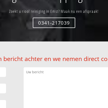
Zoekt u riool reiniging in Emst? Maak nu een afspraak!
0341-217039
n bericht achter en we nemen direct co