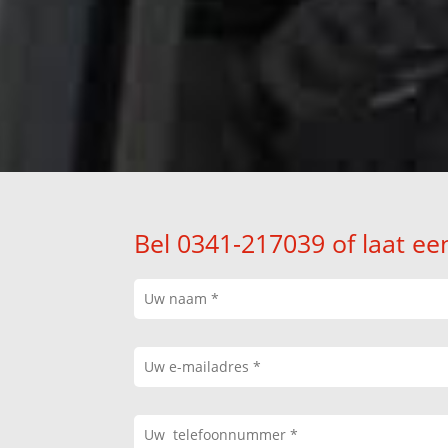
Bel 0341-217039 of laat ee