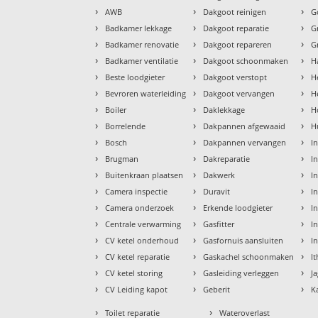
›
›
›
AWB
Dakgoot reinigen
G
›
›
›
Badkamer lekkage
Dakgoot reparatie
G
›
›
›
Badkamer renovatie
Dakgoot repareren
G
›
›
›
Badkamer ventilatie
Dakgoot schoonmaken
H
›
›
›
Beste loodgieter
Dakgoot verstopt
H
›
›
›
Bevroren waterleiding
Dakgoot vervangen
H
›
›
›
Boiler
Daklekkage
H
›
›
›
Borrelende
Dakpannen afgewaaid
H
›
›
›
Bosch
Dakpannen vervangen
I
›
›
›
Brugman
Dakreparatie
I
›
›
›
Buitenkraan plaatsen
Dakwerk
I
›
›
›
Camera inspectie
Duravit
I
›
›
›
Camera onderzoek
Erkende loodgieter
In
›
›
›
Centrale verwarming
Gasfitter
In
›
›
›
CV ketel onderhoud
Gasfornuis aansluiten
I
›
›
›
CV ketel reparatie
Gaskachel schoonmaken
I
›
›
›
CV ketel storing
Gasleiding verleggen
J
›
›
›
CV Leiding kapot
Geberit
K
›
›
Toilet reparatie
Wateroverlast