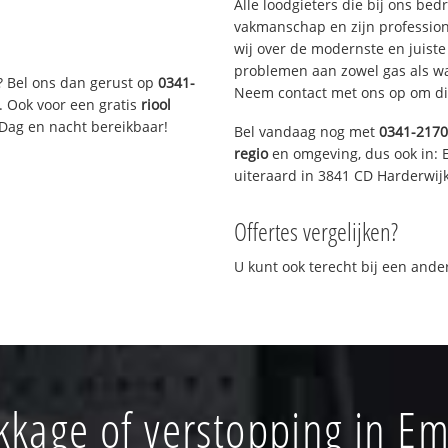
Alle loodgieters die bij ons be
vakmanschap en zijn profession
wij over de modernste en juist
problemen aan zowel gas als wat
? Bel ons dan gerust op
0341-
Neem contact met ons op om di
. Ook voor een gratis
riool
 Dag en nacht bereikbaar!
Bel vandaag nog met
0341-217
regio
en omgeving, dus ook in: 
uiteraard in 3841 CD Harderwijk
Offertes vergelijken?
U kunt ook terecht bij een and
kkage of verstopping in Em