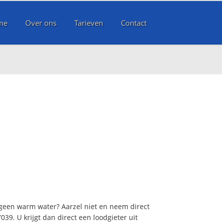
me
Over ons
Tarieven
Contact
 geen warm water? Aarzel niet en neem direct
39. U krijgt dan direct een loodgieter uit