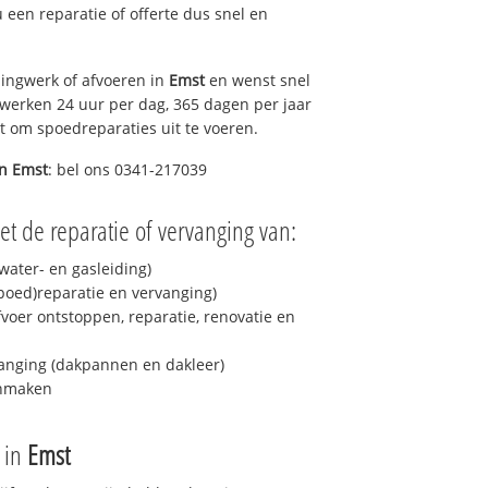
 u een reparatie of offerte dus snel en
ingwerk of afvoeren in
Emst
en wenst snel
 werken 24 uur per dag, 365 dagen per jaar
rt om spoedreparaties uit te voeren.
in
Emst
: bel ons 0341-217039
t de reparatie of vervanging van:
ater- en gasleiding)
spoed)reparatie en vervanging)
fvoer ontstoppen, reparatie, renovatie en
anging (dakpannen en dakleer)
onmaken
e in
Emst