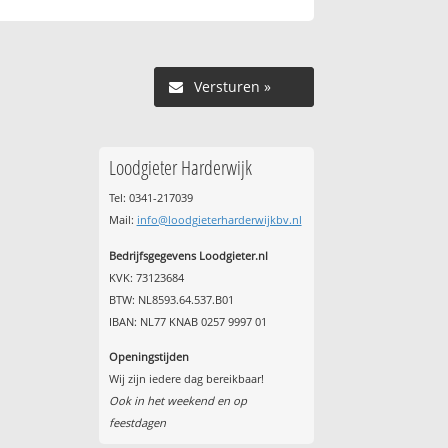
Versturen »
Loodgieter Harderwijk
Tel: 0341-217039
Mail:
info@loodgieterharderwijkbv.nl
Bedrijfsgegevens Loodgieter.nl
KVK: 73123684
BTW: NL8593.64.537.B01
IBAN: NL77 KNAB 0257 9997 01
Openingstijden
Wij zijn iedere dag bereikbaar!
Ook in het weekend en op
feestdagen