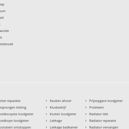
zep
lsum
sel
k
ewolde
uk
artebroek
›
›
eiser reparatie
Keuken afvoer
Prijsopgave loodgieter
›
›
esprongen leiding
Klusbedrijf
Probleem
›
›
oedkoopste loodgieter
Kosten loodgieter
Radiator lekt
›
›
oedkope loodgieter
Lekkage
Radiator reparatie
›
›
ootsteen ontstoppen
Lekkage badkamer
Radiator vervangen