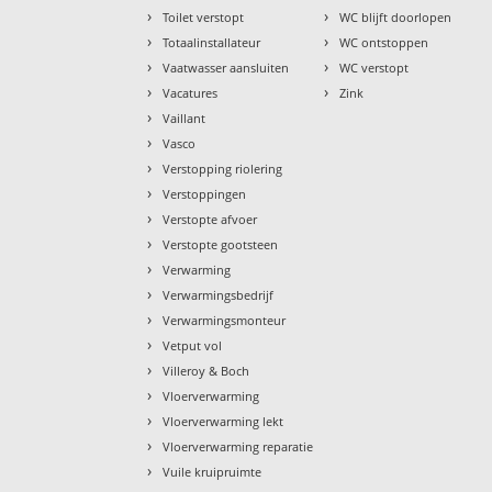
›
›
Toilet verstopt
WC blijft doorlopen
›
›
Totaalinstallateur
WC ontstoppen
›
›
Vaatwasser aansluiten
WC verstopt
›
›
Vacatures
Zink
›
Vaillant
›
Vasco
›
Verstopping riolering
›
Verstoppingen
›
Verstopte afvoer
›
Verstopte gootsteen
›
Verwarming
›
Verwarmingsbedrijf
›
Verwarmingsmonteur
›
Vetput vol
›
Villeroy & Boch
›
Vloerverwarming
›
Vloerverwarming lekt
›
Vloerverwarming reparatie
›
Vuile kruipruimte