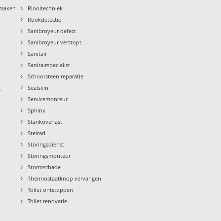
›
nmaken
Riooltechniek
›
Rookdetectie
›
Sanibroyeur defect
›
Sanibroyeur verstopt
›
Sanitair
›
Sanitairspecialist
›
Schoorsteen reparatie
›
g
Sealskin
›
Servicemonteur
›
Sphinx
›
Stankoverlast
›
Stelrad
›
Storingsdienst
›
Storingsmonteur
›
Stormschade
›
Thermostaatknop vervangen
›
Toilet ontstoppen
›
Toilet renovatie