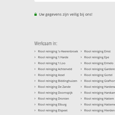
Uw gegevens zijn veilig bij ons!
Werkzaam in:
›
›
Riool reiniging 's-Heerenbroek
Riool reiniging Emst
›
›
Riool reiniging 't Harde
Riool reiniging Epe
›
›
Riool reiniging 't Loo
Riool reiniging Ermelo
›
›
Riool reiniging Achterveld
Riool reiniging Garder
›
›
Riool reiniging Assel
Riool reiniging Gortel
›
›
Riool reiniging Biddinghuizen
Riool reiniging Grafhor
›
›
Riool reiniging De Zande
Riool reiniging Harderw
›
›
Riool reiniging Doornspijk
Riool reiniging Harska
›
›
Riool reiniging Dronten
Riool reiniging Hattem
›
›
Riool reiniging Elburg
Riool reiniging Hattem
›
›
Riool reiniging Elspeet
Riool reiniging Hierden