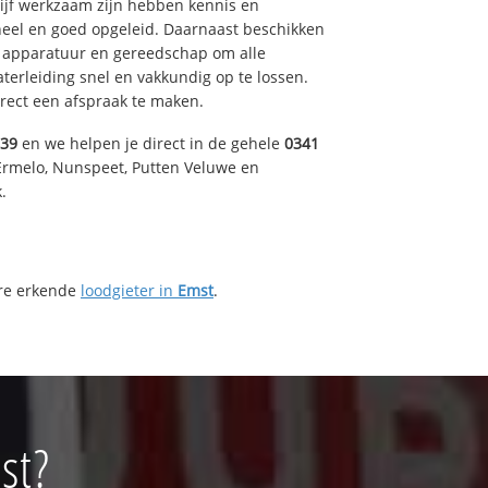
drijf werkzaam zijn hebben kennis en
eel en goed opgeleid. Daarnaast beschikken
e apparatuur en gereedschap om alle
erleiding snel en vakkundig op te lossen.
rect een afspraak te maken.
039
en we helpen je direct in de gehele
0341
Ermelo, Nunspeet, Putten Veluwe en
.
ere erkende
loodgieter in
Emst
.
st?