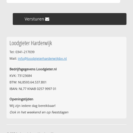
Versturen »
Loodgieter Harderwijk
Tel: 0341-217039
Mail:
info@loodgieterharderwijkbv.nl
Bedrijfsgegevens Loodgieter.nl
KVK: 73123684
BTW: NL8593.64.537.B01
IBAN: NL77 KNAB 0257 9997 01
Openingstijden
Wij zijn iedere dag bereikbaar!
Ook in het weekend en op feestdagen