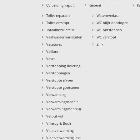
›
›
›
CV Leiding kapot
Geberit
K
›
›
Toilet reparatie
Wateroverlast
›
›
Toilet verstopt
WC blijft doorlopen
›
›
Totaalinstallateur
WC ontstoppen
›
›
Vaatwasser aansluiten
WC verstopt
›
›
Vacatures
Zink
›
Vaillant
›
Vasco
›
Verstopping riolering
›
Verstoppingen
›
Verstopte afvoer
›
Verstopte gootsteen
›
Verwarming
›
Verwarmingsbedrijf
›
Verwarmingsmonteur
›
Vetput vol
›
Villeroy & Boch
›
Vloerverwarming
›
Vloerverwarming lekt