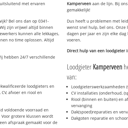
uitsluitend met ervaren
Kamperveen
aan de lijn. Bij on
gemakkelijk!
wijk? Bel ons dan op 0341-
Dus heeft u problemen met leid
ij zijn vrijwel altijd binnen
wenst snel hulp, bel ons. Onze 
ewerkers kunnen alle lekkages,
dagen per jaar en zijn elke dag 
en no time oplossen. Altijd
voeren.
Direct hulp van een loodgieter 
ij hebben 24/7 verschillende
Loodgieter
Kamperveen
he
van:
kwalificeerde loodgieters en
Loodgieterswerkzaamheden (w
CV, afvoer en riool en
CV installaties (onderhoud, (
Riool (binnen en buiten) en a
vervanging
jd voldoende voorraad en
Dak(spoed)reparaties en verv
 Voor grotere klussen wordt
Dakgoten reparatie en scho
 een afspraak gemaakt voor de