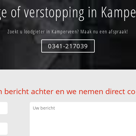
e of verstopping in Kamp
Zoekt u loodgieter in Kamperveen? Maak nu een afspraak!
0341-217039
n bericht achter en we nemen direct co