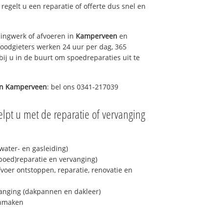
s regelt u een reparatie of offerte dus snel en
ingwerk of afvoeren in
Kamperveen
en
loodgieters werken 24 uur per dag, 365
bij u in de buurt om spoedreparaties uit te
in
Kamperveen
: bel ons 0341-217039
lpt u met de reparatie of vervanging
ater- en gasleiding)
spoed)reparatie en vervanging)
fvoer ontstoppen, reparatie, renovatie en
anging (dakpannen en dakleer)
onmaken