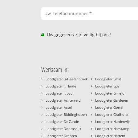
Uw gegevens zijn veilig bij ons!
Werkzaam in:
›
›
Loodgieter 's-Heerenbroek
Loodgieter Emst
›
›
Loodgieter 't Harde
Loodgieter Epe
›
›
Loodgieter 't Loo
Loodgieter Ermelo
›
›
Loodgieter Achterveld
Loodgieter Garderen
›
›
Loodgieter Assel
Loodgieter Gortel
›
›
Loodgieter Biddinghuizen
Loodgieter Grafhorst
›
›
Loodgieter De Zande
Loodgieter Harderwijk
›
›
Loodgieter Doornspijk
Loodgieter Harskamp
›
›
Loodgieter Dronten
Loodgieter Hattem