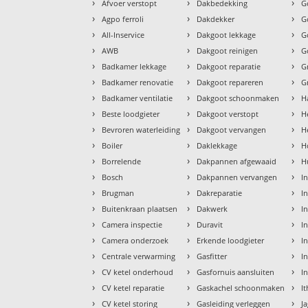
›
›
›
Afvoer verstopt
Dakbedekking
G
›
›
›
Agpo ferroli
Dakdekker
G
›
›
›
All-Inservice
Dakgoot lekkage
G
›
›
›
AWB
Dakgoot reinigen
G
›
›
›
Badkamer lekkage
Dakgoot reparatie
G
›
›
›
Badkamer renovatie
Dakgoot repareren
G
›
›
›
Badkamer ventilatie
Dakgoot schoonmaken
H
›
›
›
Beste loodgieter
Dakgoot verstopt
H
›
›
›
Bevroren waterleiding
Dakgoot vervangen
H
›
›
›
Boiler
Daklekkage
H
›
›
›
Borrelende
Dakpannen afgewaaid
H
›
›
›
Bosch
Dakpannen vervangen
I
›
›
›
Brugman
Dakreparatie
I
›
›
›
Buitenkraan plaatsen
Dakwerk
I
›
›
›
Camera inspectie
Duravit
I
›
›
›
Camera onderzoek
Erkende loodgieter
In
›
›
›
Centrale verwarming
Gasfitter
In
›
›
›
CV ketel onderhoud
Gasfornuis aansluiten
I
›
›
›
CV ketel reparatie
Gaskachel schoonmaken
I
›
›
›
CV ketel storing
Gasleiding verleggen
J