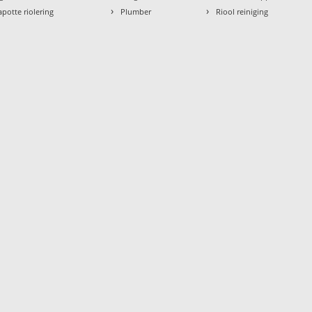
›
›
apotte riolering
Plumber
Riool reiniging