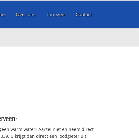
me
Over ons
Tarieven
Contact
rveen
?
 geen warm water? Aarzel niet en neem direct
39. U krijgt dan direct een loodgieter uit