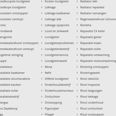
›
›
oedkoopste loodgieter
Kosten loodgieter
Radiator lekt
›
›
oedkope loodgieter
Lekkage
Radiator reparatie
›
›
ootsteen ontstoppen
Lekkage badkamer
Radiator vervangen
›
›
ootsteen verstopt
Lekkage dak
Regenwaterafvoer schoo
›
›
rohe
Lekkage opsporen
Remeha
›
›
rondwerk
Lood en zinkwerk
Reparatie CV ketel
›
›
ansgrohe
Loodgieter
Reparatie geiser
›
›
emelwaterafvoer ontstoppen
Loodgieterproblemen
Reparatie kraan
›
›
emelwaterafvoer verstopt
Loodgietersbedrijf
Reparatie toilet
›
›
ogedruk reiniging
Loodgieterservice
Reparatie verwarming
›
›
uppe
Loodgieterswerk
Reparatie vloerverwarmin
›
›
nstallateur
Mosa
Riolering ontstoppen
›
›
nstallatie badkamer
Nefit
Rioleringswerk
›
›
nstallatie douchecabine
Offerte loodgieter
Riool detectie
›
›
nstallatie keuken
Onderhoudsbedrijf
Riool inspectie
›
›
stallatie toilet
Onderhoudsmonteur
Riool leegzuigen
›
›
stallatiebedrijf
Ontluchten
Riool lekkage
›
›
ntergas
Ontstopping
Riool onderhoud
›
›
tho Daalderop
Pijpsnijder
Riool ontluchten
›
›
aga
Plieger
Riool ontstoppen