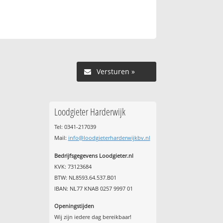
Versturen »
Loodgieter Harderwijk
Tel: 0341-217039
Mail:
info@loodgieterharderwijkbv.nl
Bedrijfsgegevens Loodgieter.nl
KVK: 73123684
BTW: NL8593.64.537.B01
IBAN: NL77 KNAB 0257 9997 01
Openingstijden
Wij zijn iedere dag bereikbaar!