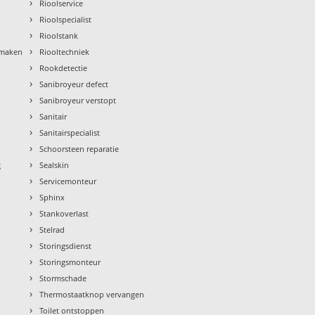
›
Rioolservice
›
Rioolspecialist
›
Rioolstank
›
nmaken
Riooltechniek
›
Rookdetectie
›
Sanibroyeur defect
›
Sanibroyeur verstopt
›
Sanitair
›
Sanitairspecialist
›
Schoorsteen reparatie
›
g
Sealskin
›
Servicemonteur
›
Sphinx
›
Stankoverlast
›
Stelrad
›
Storingsdienst
›
Storingsmonteur
›
Stormschade
›
Thermostaatknop vervangen
›
Toilet ontstoppen