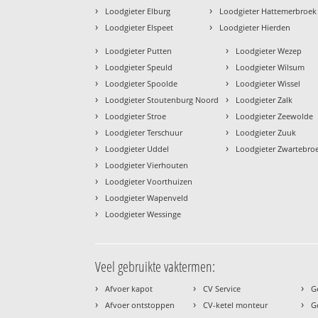
›
›
Loodgieter Elburg
Loodgieter Hattemerbroek
›
›
Loodgieter Elspeet
Loodgieter Hierden
›
›
Loodgieter Putten
Loodgieter Wezep
›
›
Loodgieter Speuld
Loodgieter Wilsum
›
›
Loodgieter Spoolde
Loodgieter Wissel
›
›
Loodgieter Stoutenburg Noord
Loodgieter Zalk
›
›
Loodgieter Stroe
Loodgieter Zeewolde
›
›
Loodgieter Terschuur
Loodgieter Zuuk
›
›
Loodgieter Uddel
Loodgieter Zwartebro
›
Loodgieter Vierhouten
›
Loodgieter Voorthuizen
›
Loodgieter Wapenveld
›
Loodgieter Wessinge
Veel gebruikte vaktermen:
›
›
›
Afvoer kapot
CV Service
G
›
›
›
Afvoer ontstoppen
CV-ketel monteur
G