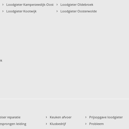
›
›
Loodgieter Kamperzeedijk-Oost
Loodgieter Oldebroek
›
›
Loodgieter Kootwijk
Loodgieter Oosterwolde
ek
›
›
eiser reparatie
Keuken afvoer
Prijsopgave loodgieter
›
›
esprongen leiding
Klusbedrijf
Probleem