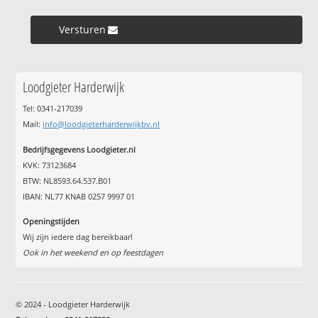
Versturen »
Loodgieter Harderwijk
Tel: 0341-217039
Mail:
info@loodgieterharderwijkbv.nl
Bedrijfsgegevens Loodgieter.nl
KVK: 73123684
BTW: NL8593.64.537.B01
IBAN: NL77 KNAB 0257 9997 01
Openingstijden
Wij zijn iedere dag bereikbaar!
Ook in het weekend en op feestdagen
© 2024 - Loodgieter Harderwijk