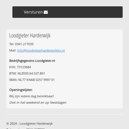
Versturen »
Loodgieter Harderwijk
Tel: 0341-217039
Mail:
info@loodgieterharderwijkbv.nl
Bedrijfsgegevens Loodgieter.nl
KVK: 73123684
BTW: NL8593.64.537.B01
IBAN: NL77 KNAB 0257 9997 01
Openingstijden
Wij zijn iedere dag bereikbaar!
Ook in het weekend en op feestdagen
© 2024 - Loodgieter Harderwijk