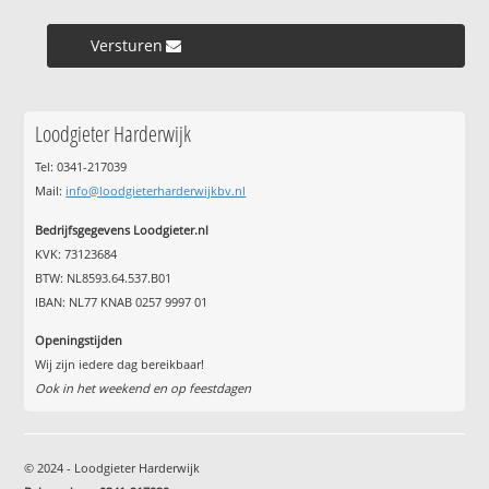
Versturen »
Loodgieter Harderwijk
Tel: 0341-217039
Mail:
info@loodgieterharderwijkbv.nl
Bedrijfsgegevens Loodgieter.nl
KVK: 73123684
BTW: NL8593.64.537.B01
IBAN: NL77 KNAB 0257 9997 01
Openingstijden
Wij zijn iedere dag bereikbaar!
Ook in het weekend en op feestdagen
© 2024 - Loodgieter Harderwijk