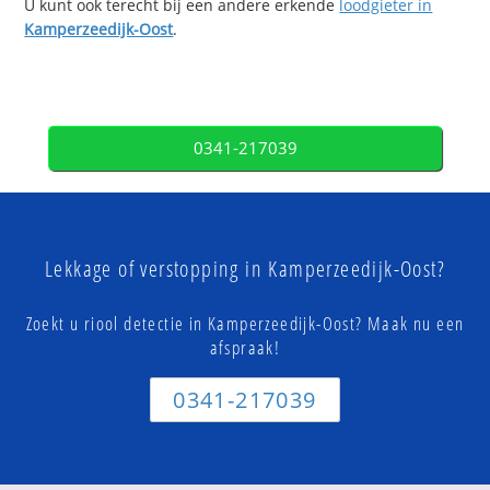
U kunt ook terecht bij een andere erkende
loodgieter in
Kamperzeedijk-Oost
.
0341-217039
Lekkage of verstopping in Kamperzeedijk-Oost?
Zoekt u riool detectie in Kamperzeedijk-Oost? Maak nu een
afspraak!
0341-217039