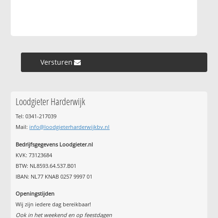
Versturen »
Loodgieter Harderwijk
Tel: 0341-217039
Mail:
info@loodgieterharderwijkbv.nl
Bedrijfsgegevens Loodgieter.nl
KVK: 73123684
BTW: NL8593.64.537.B01
IBAN: NL77 KNAB 0257 9997 01
Openingstijden
Wij zijn iedere dag bereikbaar!
Ook in het weekend en op feestdagen