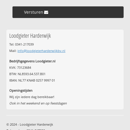
Versturen »
Loodgieter Harderwijk
Tel: 0341-217039
Mail:
info@loodgieterharderwijkbv.nl
Bedrijfsgegevens Loodgieter.nl
KVK: 73123684
BTW: NL8593.64.537.B01
IBAN: NL77 KNAB 0257 9997 01
Openingstijden
Wij zijn iedere dag bereikbaar!
Ook in het weekend en op feestdagen
© 2024 - Loodgieter Harderwijk