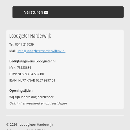
Versturen »
Loodgieter Harderwijk
Tel: 0341-217039
Mail:
info@loodgieterharderwijkbv.nl
Bedrijfsgegevens Loodgieter.nl
KVK: 73123684
BTW: NL8593.64.537.B01
IBAN: NL77 KNAB 0257 9997 01
Openingstijden
Wij zijn iedere dag bereikbaar!
Ook in het weekend en op feestdagen
© 2024 - Loodgieter Harderwijk