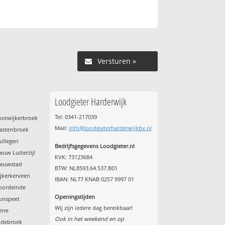
Versturen »
Loodgieter Harderwijk
Tel: 0341-217039
ootwijkerbroek
Mail:
info@loodgieterharderwijkbv.nl
astenbroek
ullegen
Bedrijfsgegevens Loodgieter.nl
euw Lutterzijl
KVK: 73123684
ieuwstad
BTW: NL8593.64.537.B01
jkerkerveen
IBAN: NL77 KNAB 0257 9997 01
oordeinde
Openingstijden
unspeet
Wij zijn iedere dag bereikbaar!
ene
Ook in het weekend en op
ldebroek