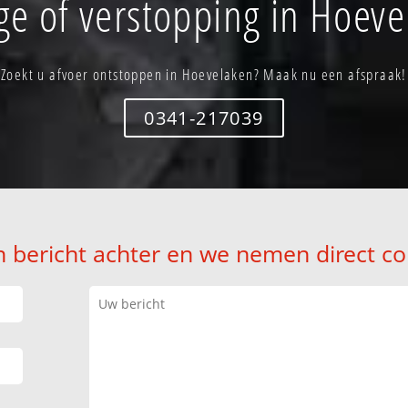
ge of verstopping in Hoeve
Zoekt u afvoer ontstoppen in Hoevelaken? Maak nu een afspraak!
0341-217039
n bericht achter en we nemen direct co