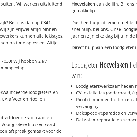
uiten. Wij werken uitsluitend
Hoevelaken
aan de lijn. Bij ons 
gemakkelijk!
wijk? Bel ons dan op 0341-
Dus heeft u problemen met leid
ij zijn vrijwel altijd binnen
snel hulp, bel ons. Onze loodgi
ewerkers kunnen alle lekkages,
jaar en zijn elke dag bij u in d
en no time oplossen. Altijd
Direct hulp van een loodgieter 
17039! Wij hebben 24/7
Loodgieter
Hoevelaken
hel
 en omgeving
van:
Loodgieterswerkzaamheden (w
kwalificeerde loodgieters en
CV installaties (onderhoud, (
CV, afvoer en riool en
Riool (binnen en buiten) en a
vervanging
Dak(spoed)reparaties en verv
jd voldoende voorraad en
Dakgoten reparatie en scho
 Voor grotere klussen wordt
 een afspraak gemaakt voor de