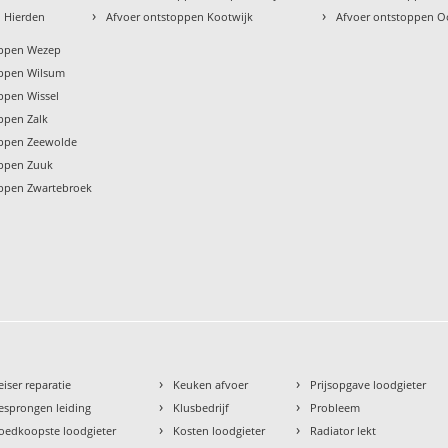
›
›
 Hierden
Afvoer ontstoppen Kootwijk
Afvoer ontstoppen O
oppen Wezep
oppen Wilsum
ppen Wissel
ppen Zalk
oppen Zeewolde
oppen Zuuk
oppen Zwartebroek
›
›
eiser reparatie
Keuken afvoer
Prijsopgave loodgieter
›
›
esprongen leiding
Klusbedrijf
Probleem
›
›
oedkoopste loodgieter
Kosten loodgieter
Radiator lekt