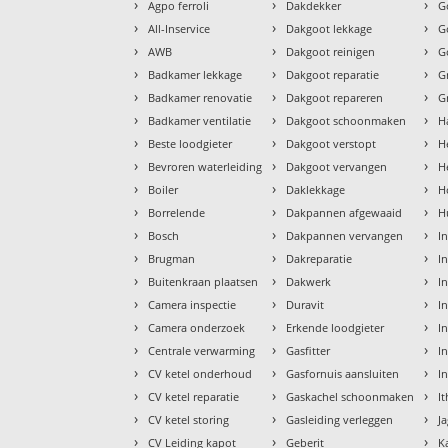
›
›
›
Agpo ferroli
Dakdekker
G
›
›
›
All-Inservice
Dakgoot lekkage
G
›
›
›
AWB
Dakgoot reinigen
G
›
›
›
Badkamer lekkage
Dakgoot reparatie
G
›
›
›
Badkamer renovatie
Dakgoot repareren
G
›
›
›
Badkamer ventilatie
Dakgoot schoonmaken
H
›
›
›
Beste loodgieter
Dakgoot verstopt
H
›
›
›
Bevroren waterleiding
Dakgoot vervangen
H
›
›
›
Boiler
Daklekkage
H
›
›
›
Borrelende
Dakpannen afgewaaid
H
›
›
›
Bosch
Dakpannen vervangen
I
›
›
›
Brugman
Dakreparatie
I
›
›
›
Buitenkraan plaatsen
Dakwerk
I
›
›
›
Camera inspectie
Duravit
I
›
›
›
Camera onderzoek
Erkende loodgieter
In
›
›
›
Centrale verwarming
Gasfitter
In
›
›
›
CV ketel onderhoud
Gasfornuis aansluiten
I
›
›
›
CV ketel reparatie
Gaskachel schoonmaken
I
›
›
›
CV ketel storing
Gasleiding verleggen
J
›
›
›
CV Leiding kapot
Geberit
K