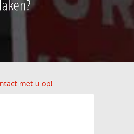
laken?
ntact met u op!