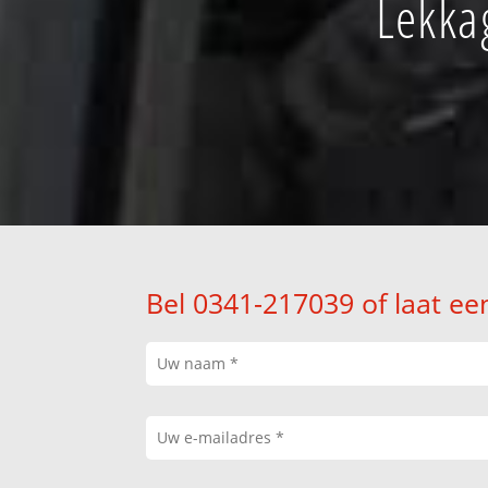
Lekka
Bel 0341-217039 of laat ee