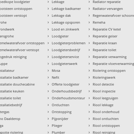
›
›
oedkope loodgieter
Lekkage
Radiator reparatie
›
›
ootsteen ontstoppen
Lekkage badkamer
Radiator vervangen
›
›
ootsteen verstopt
Lekkage dak
Regenwaterafvoer schoo
›
›
rohe
Lekkage opsporen
Remeha
›
›
rondwerk
Lood en zinkwerk
Reparatie CV ketel
›
›
ansgrohe
Loodgieter
Reparatie geiser
›
›
emelwaterafvoer ontstoppen
Loodgieterproblemen
Reparatie kraan
›
›
emelwaterafvoer verstopt
Loodgietersbedrijf
Reparatie toilet
›
›
ogedruk reiniging
Loodgieterservice
Reparatie verwarming
›
›
uppe
Loodgieterswerk
Reparatie vloerverwarmin
›
›
nstallateur
Mosa
Riolering ontstoppen
›
›
nstallatie badkamer
Nefit
Rioleringswerk
›
›
nstallatie douchecabine
Offerte loodgieter
Riool detectie
›
›
nstallatie keuken
Onderhoudsbedrijf
Riool inspectie
›
›
stallatie toilet
Onderhoudsmonteur
Riool leegzuigen
›
›
stallatiebedrijf
Ontluchten
Riool lekkage
›
›
ntergas
Ontstopping
Riool onderhoud
›
›
tho Daalderop
Pijpsnijder
Riool ontluchten
›
›
aga
Plieger
Riool ontstoppen
›
›
apotte riolering
Plumber
Riool reiniging