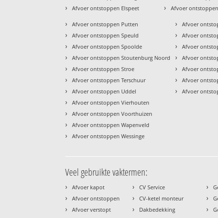
›
›
Afvoer ontstoppen Elspeet
Afvoer ontstoppen
›
›
Afvoer ontstoppen Putten
Afvoer ontst
›
›
Afvoer ontstoppen Speuld
Afvoer ontst
›
›
Afvoer ontstoppen Spoolde
Afvoer ontsto
›
›
Afvoer ontstoppen Stoutenburg Noord
Afvoer ontsto
›
›
Afvoer ontstoppen Stroe
Afvoer ontst
›
›
Afvoer ontstoppen Terschuur
Afvoer ontst
›
›
Afvoer ontstoppen Uddel
Afvoer ontst
›
Afvoer ontstoppen Vierhouten
›
Afvoer ontstoppen Voorthuizen
›
Afvoer ontstoppen Wapenveld
›
Afvoer ontstoppen Wessinge
Veel gebruikte vaktermen:
›
›
›
Afvoer kapot
CV Service
G
›
›
›
Afvoer ontstoppen
CV-ketel monteur
G
›
›
›
Afvoer verstopt
Dakbedekking
G