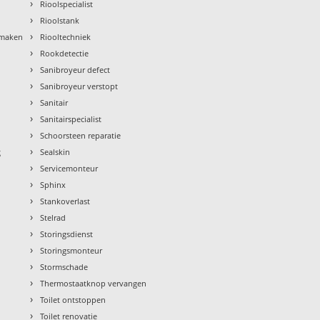
›
Rioolspecialist
›
Rioolstank
›
nmaken
Riooltechniek
›
Rookdetectie
›
Sanibroyeur defect
›
Sanibroyeur verstopt
›
Sanitair
›
Sanitairspecialist
›
Schoorsteen reparatie
›
g
Sealskin
›
Servicemonteur
›
Sphinx
›
Stankoverlast
›
Stelrad
›
Storingsdienst
›
Storingsmonteur
›
Stormschade
›
Thermostaatknop vervangen
›
Toilet ontstoppen
›
Toilet renovatie