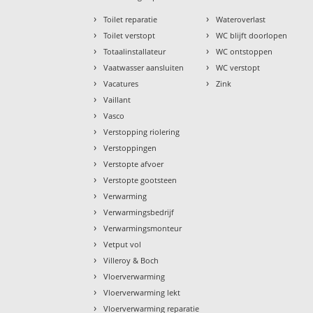
›
›
Toilet reparatie
Wateroverlast
›
›
Toilet verstopt
WC blijft doorlopen
›
›
Totaalinstallateur
WC ontstoppen
›
›
Vaatwasser aansluiten
WC verstopt
›
›
Vacatures
Zink
›
Vaillant
›
Vasco
›
Verstopping riolering
›
Verstoppingen
›
Verstopte afvoer
›
Verstopte gootsteen
›
Verwarming
›
Verwarmingsbedrijf
›
Verwarmingsmonteur
›
Vetput vol
›
Villeroy & Boch
›
Vloerverwarming
›
Vloerverwarming lekt
›
Vloerverwarming reparatie