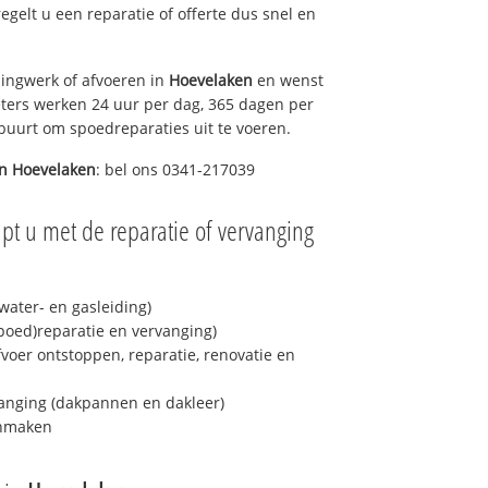
regelt u een reparatie of offerte dus snel en
ingwerk of afvoeren in
Hoevelaken
en wenst
eters werken 24 uur per dag, 365 dagen per
e buurt om spoedreparaties uit te voeren.
in
Hoevelaken
: bel ons 0341-217039
pt u met de reparatie of vervanging
ater- en gasleiding)
spoed)reparatie en vervanging)
fvoer ontstoppen, reparatie, renovatie en
anging (dakpannen en dakleer)
onmaken