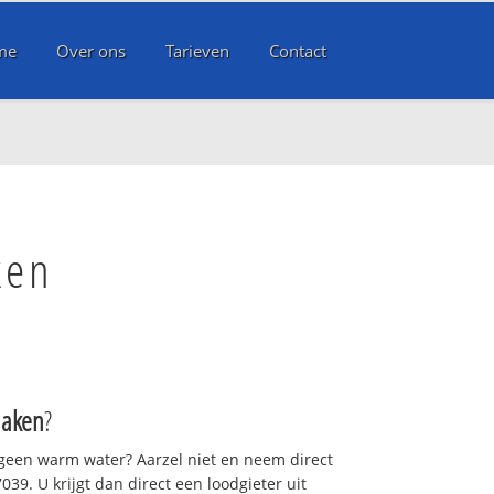
me
Over ons
Tarieven
Contact
ken
laken
?
 geen warm water? Aarzel niet en neem direct
39. U krijgt dan direct een loodgieter uit